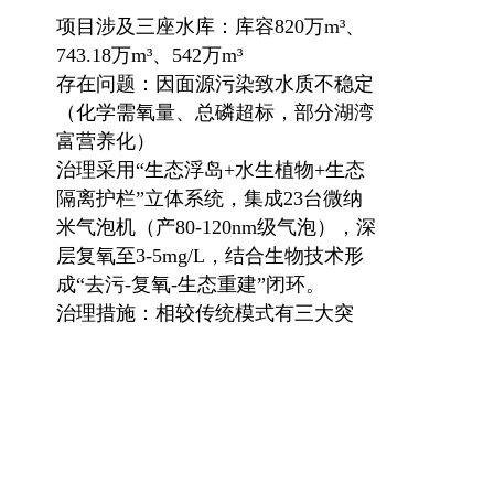
项目涉及三座水库：库容820万m³、
743.18万m³、542万m³
存在问题：因面源污染致水质不稳定
（化学需氧量、总磷超标，部分湖湾
富营养化）
治理采用“生态浮岛+水生植物+生态
隔离护栏”立体系统，集成23台微纳
米气泡机（产80-120nm级气泡），深
层复氧至3-5mg/L，结合生物技术形
成“去污-复氧-生态重建”闭环。
治理措施：相较传统模式有三大突
破：纳米级气泡提升氧利用率、太阳
能驱动零运维成本、修复后藻类减少
且系统可持续，为乡镇水源治理提供
低成本高效方案。