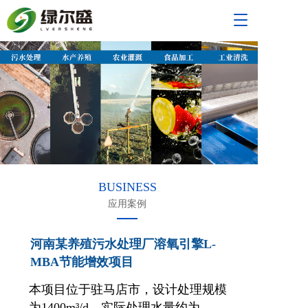
T
o
g
g
l
e
n
a
v
i
g
a
t
BUSINESS
i
应用案例
o
n
河南某养殖污水处理厂溶氧引擎L-
MBA节能增效项目
本项目位于驻马店市，设计处理规模
为1400m³/d，实际处理水量约为